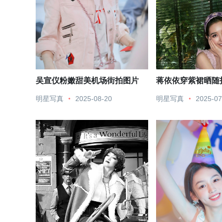
吴宣仪粉嫩甜美机场街拍图片
蒋依依穿紫裙晒随
灿笑甜美可爱
明星写真
2025-08-20
明星写真
2025-07