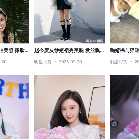
拍美照 捧脸
赵今麦灰纱短裙秀美腿 发丝飘
鞠婧祎与猫咪
扬展示凌乱美
鲜花笑容甜
-20
明星写真
2025-07-20
明星写真
2