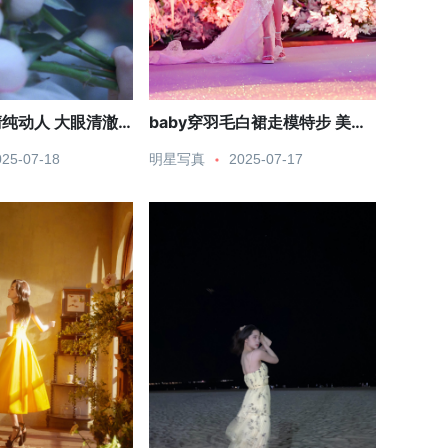
纯动人 大眼清澈
baby穿羽毛白裙走模特步 美腿
纤细吸睛
025-07-18
明星写真
2025-07-17