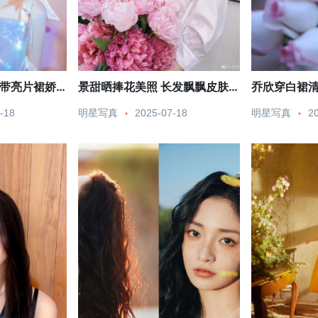
吊带亮片裙娇
景甜晒捧花美照 长发飘飘皮肤
乔欣穿白裙清
白皙娇嫩
五官精致
-18
明星写真
2025-07-18
明星写真
2