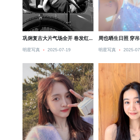
巩俐复古大片气场全开 卷发红
周也晒生日照 穿
唇眼神凌冽
俏可爱
明星写真
2025-07-19
明星写真
2025-07